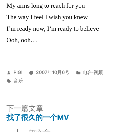
My arms long to reach for you
The way I feel I wish you knew
I’m ready now, I’m ready to believe
Ooh, ooh…
发
发
PIGI
2007年10月6号
电台·视频
布
标
布
音乐
者：
签：
于
下
下一篇文章
一
找了很久的一个MV
文
篇