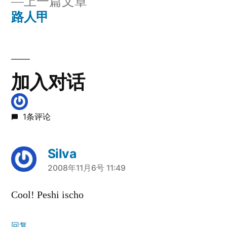
上
上一篇文章
章
文
一
路人甲
章：
导
篇
文
航
章：
加入对话
1条评论
Silva
说：
2008年11月6号 11:49
Cool! Peshi ischo
回复