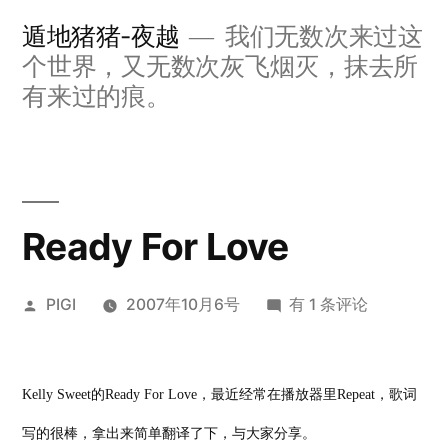
跳
遁地猪猪-夜越
我们无数次来过这
至
个世界，又无数次灰飞烟灭，抹去所
内
有来过的痕。
容
Ready For Love
发
Ready
PIGI
2007年10月6号
有 1 条评论
布
For
者：
Love
Kelly Sweet的Ready For Love，最近经常在播放器里Repeat，歌词
写的很棒，拿出来简单翻译了下，与大家分享。