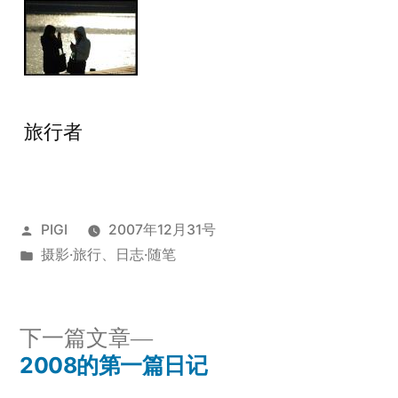
旅行者
发
PIGI
2007年12月31号
布
发
摄影·旅行
、
日志·随笔
者：
布
于
下
下一篇文章
一
2008的第一篇日记
文
篇