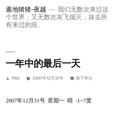
跳
遁地猪猪-夜越
我们无数次来过这
至
个世界，又无数次灰飞烟灭，抹去所
内
有来过的痕。
容
一年中的最后一天
发
于
PIGI
2007年12月31号
留下评论
布
一
者：
年
2007年12月31号 星期一 晴 -1~7度
中
的
最