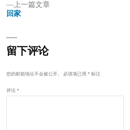
上
上一篇文章
章
文
一
回家
章：
导
篇
文
航
章：
留下评论
您的邮箱地址不会被公开。
必填项已用
*
标注
评论
*