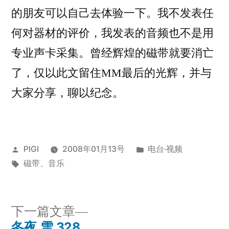
的朋友可以自己去体验一下。我不发表任
何对器材的评价，我发表的音频也不是用
专业声卡采集。曾经辉煌的磁带就要消亡
了，仅以此文留住MM最后的光辉，并与
大家分享，聊以纪念。
发
发
PIGI
2008年01月13号
电台·视频
布
标
布
磁带
、
音乐
者：
签：
于
下
下一篇文章
一
冬夜,雪,328