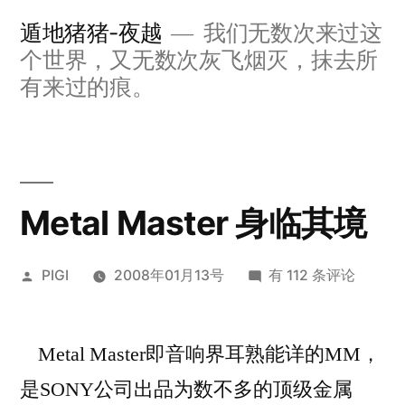
跳
遁地猪猪-夜越
我们无数次来过这
至
个世界，又无数次灰飞烟灭，抹去所
内
有来过的痕。
容
Metal Master 身临其境
发
Metal
PIGI
2008年01月13号
有 112 条评论
布
Master
者：
身
Metal Master即音响界耳熟能详的MM，
临
其
是SONY公司出品为数不多的顶级金属
境