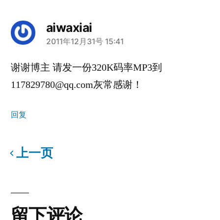
aiwaxiai
说：
2011年12月31号 15:41
谢谢博主 请发一份320K码率MP3到
117829780@qq.com灰常感谢！
回复
上一页
评
留
论
下
留下评论