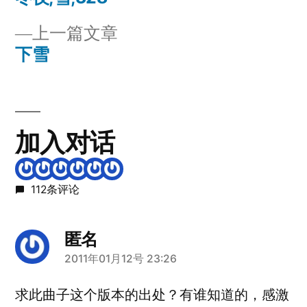
文
篇
上
上一篇文章
章
文
一
下雪
章：
导
篇
文
航
章：
加入对话
112条评论
匿名
说：
2011年01月12号 23:26
求此曲子这个版本的出处？有谁知道的，感激