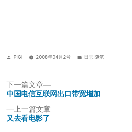
___
___
发
发
PIGI
2008年04月2号
日志·随笔
布
布
者：
于
下
下一篇文章
一
中国电信互联网出口带宽增加
文
篇
上
上一篇文章
章
文
一
又去看电影了
章：
导
篇