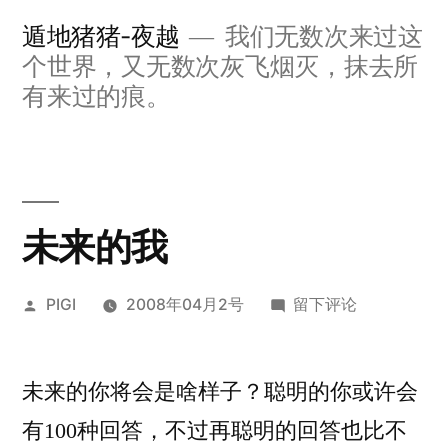
跳
遁地猪猪-夜越
我们无数次来过这
至
个世界，又无数次灰飞烟灭，抹去所
内
有来过的痕。
容
未来的我
发
于
PIGI
2008年04月2号
留下评论
布
未
者：
来
未来的你将会是啥样子？聪明的你或许会
的
我
有100种回答，不过再聪明的回答也比不