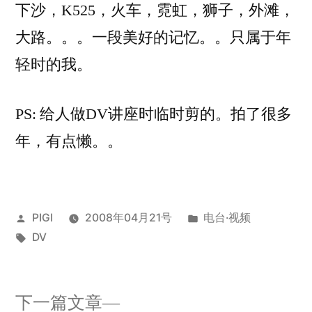
下沙，K525，火车，霓虹，狮子，外滩，
大路。。。一段美好的记忆。。只属于年
轻时的我。
PS: 给人做DV讲座时临时剪的。拍了很多
年，有点懒。。
发
发
PIGI
2008年04月21号
电台·视频
布
标
布
DV
者：
签：
于
下
下一篇文章