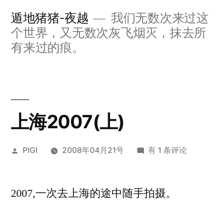
跳
遁地猪猪-夜越
我们无数次来过这
至
个世界，又无数次灰飞烟灭，抹去所
内
有来过的痕。
容
上海2007(上)
发
上
PIGI
2008年04月21号
有 1 条评论
布
海
者：
2007(上)
2007,一次去上海的途中随手拍摄。