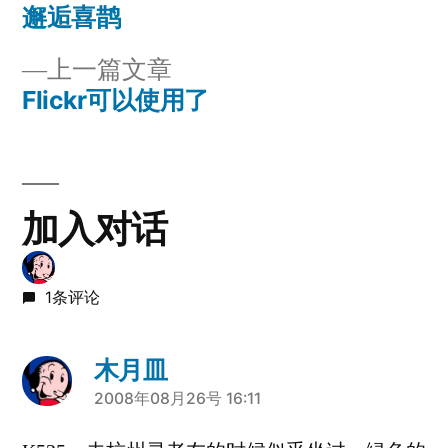
一
邂逅喜鹊
文
篇
上
上一篇文章
章
文
一
Flickr可以使用了
章：
导
篇
文
航
章：
加入对话
1条评论
木月皿
说：
2008年08月26号 16:11