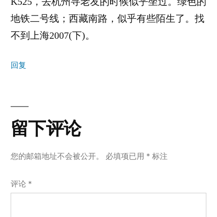
K525，去杭州寻老友的时候似乎坐过。绿色的
地铁二号线；西藏南路，似乎有些陌生了。找
不到上海2007(下)。
回复
留
下
留下评论
评
您的邮箱地址不会被公开。
必填项已用
*
标注
论
评论
*