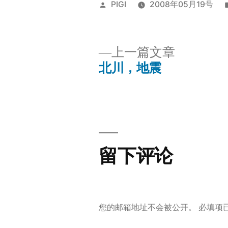
发
PIGI
2008年05月19号
布
者：
上
上一篇文章
一
北川，地震
文
篇
文
章
章：
导
留下评论
航
您的邮箱地址不会被公开。
必填项