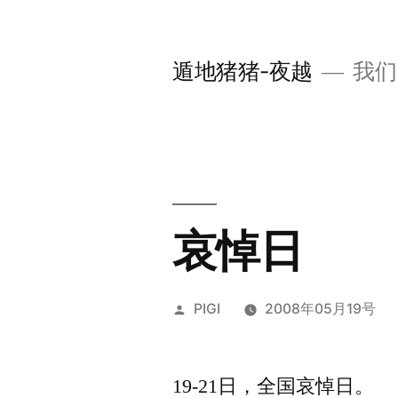
跳
至
遁地猪猪-夜越
我们
内
容
哀悼日
发
PIGI
2008年05月19号
布
者：
19-21日，全国哀悼日。