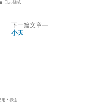
发
日志·随笔
布
于
下
下一篇文章
一
小天
篇
文
章：
已用
*
标注