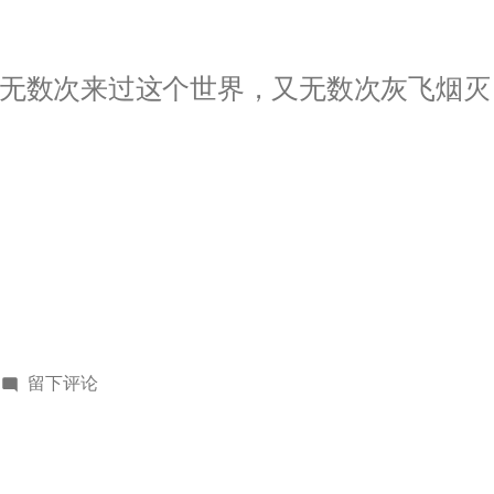
无数次来过这个世界，又无数次灰飞烟灭
于
留下评论
哀
悼
日