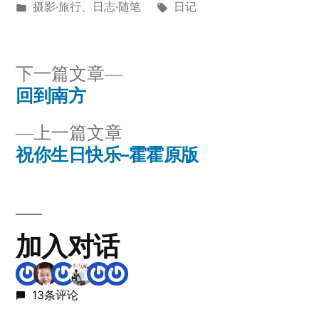
布
发
标
摄影·旅行
、
日志·随笔
日记
者：
布
签：
于
下
下一篇文章
一
回到南方
文
篇
上
上一篇文章
章
文
一
祝你生日快乐–霍霍原版
章：
导
篇
文
航
章：
加入对话
13条评论