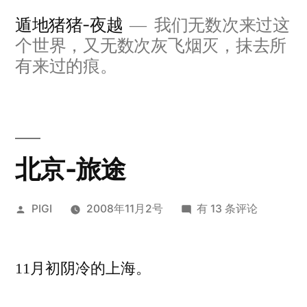
跳
遁地猪猪-夜越
我们无数次来过这
至
个世界，又无数次灰飞烟灭，抹去所
内
有来过的痕。
容
北京-旅途
发
北
PIGI
2008年11月2号
有 13 条评论
布
京-
者：
旅
11月初阴冷的上海。
途