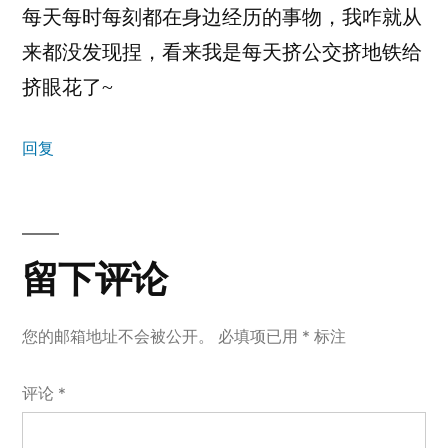
每天每时每刻都在身边经历的事物，我咋就从
来都没发现捏，看来我是每天挤公交挤地铁给
挤眼花了~
回复
留
下
留下评论
评
您的邮箱地址不会被公开。
必填项已用
*
标注
论
评论
*