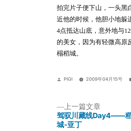
拍完片子便下山，一头黑
近他的时候，他胆小地躲
4点抵达山底，意外地与12
的美女，因为有轻微高原
榻稻城。
发
PIGI
2009年04月15号
布
者：
上
上一篇文章
一
驾驭川藏线Day4——
文
篇
城-亚丁