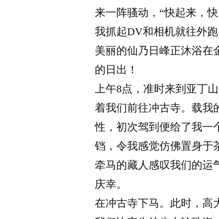
来一阵骚动，“快起来，快
我抓起DV和相机就往外
美丽的仙乃日峰正沐浴在
的日出！
上午8点，准时来到亚丁
着我们前往冲古寺。载我
性，初次驾到便给了我一
铛，令我感觉仿佛置身于
牵马的藏人感叹我们的运
庆幸。
在冲古寺下马。此时，高