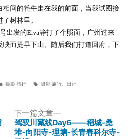
白相间的牦牛走在我的前面，当我试图接
进了树林里。
号出发的Elva静打了个照面，广州过来
反映而提早下山。随后我们打道回府，下
发
标
摄影·旅行
摄影·旅行
、
日记
布
签：
于
下
下一篇文章
一
稻
驾驭川藏线Day6——稻城-桑
篇
堆-向阳寺-理塘-长青春科尔寺-