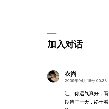
文
章
章：
导
航
加入对话
衣尚
说：
2009年04月16号 00:38
哇！你运气真好，看
期待了一天，终于看