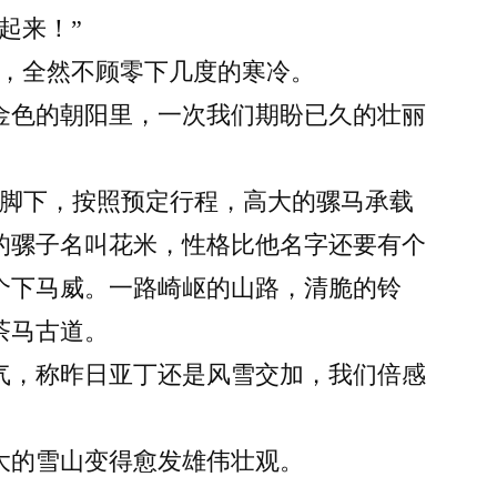
线
起来！”
Day5
跑，全然不顾零下几度的寒冷。
——
亚
金色的朝阳里，一次我们期盼已久的壮丽
丁
徒
山脚下，按照预定行程，高大的骡马承载
步
的骡子名叫花米，性格比他名字还要有个
个下马威。一路崎岖的山路，清脆的铃
茶马古道。
气，称昨日亚丁还是风雪交加，我们倍感
大的雪山变得愈发雄伟壮观。