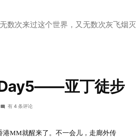
无数次来过这个世界，又无数次灰飞烟灭
Day5——亚丁徒步
驾
有 4 条评论
驭
川
香港MM就醒来了。不一会儿，走廊外传
藏