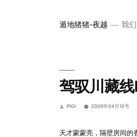
跳
至
遁地猪猪-夜越
我们
内
容
驾驭川藏线
发
PIGI
2009年04月15号
布
者：
天才蒙蒙亮，隔壁房间的