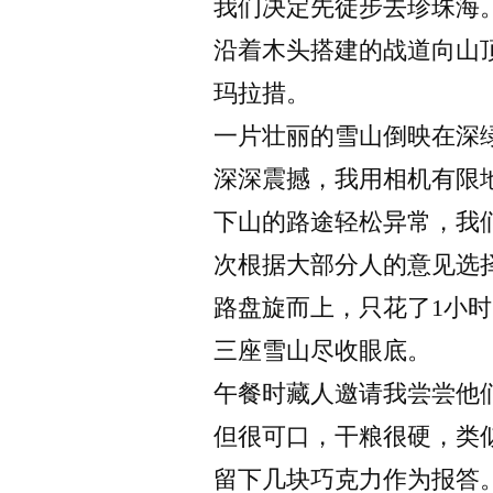
我们决定先徒步去珍珠海
沿着木头搭建的战道向山
玛拉措。
一片壮丽的雪山倒映在深
深深震撼，我用相机有限
下山的路途轻松异常，我
次根据大部分人的意见选
路盘旋而上，只花了1小
三座雪山尽收眼底。
午餐时藏人邀请我尝尝他
但很可口，干粮很硬，类
留下几块巧克力作为报答