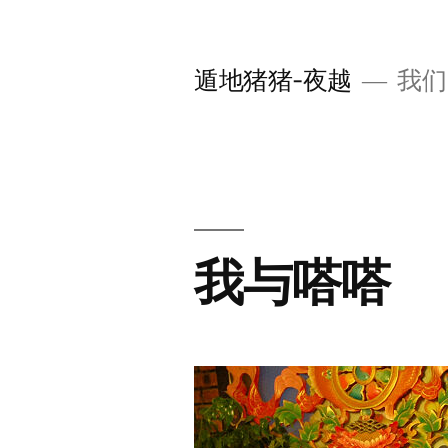
跳
至
遁地猪猪-夜越
我们
内
容
我与嗒嗒