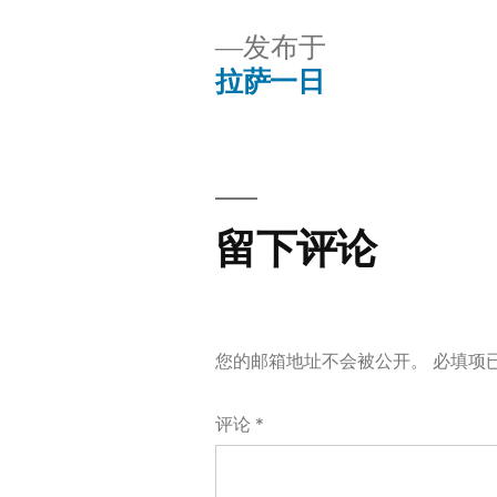
寸
发布于
拉萨一日
文
章
导
留下评论
航
您的邮箱地址不会被公开。
必填项
评论
*