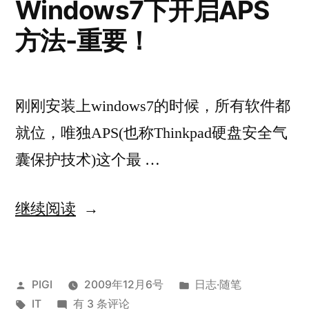
Windows7下开启APS
黑
方法-重要！
刚刚安装上windows7的时候，所有软件都
就位，唯独APS(也称Thinkpad硬盘安全气
囊保护技术)这个最 …
“Windows7
继续阅读
下
开
发
发
PIGI
2009年12月6号
日志·随笔
启
布
标
Windows7
布
IT
有 3 条评论