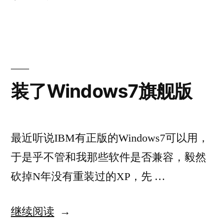
APS
者：
签：
下
于
方
开
启
法-
APS
重
方
法-
要！”
装了Windows7旗舰版
重
要！
最近听说IBM有正版的Windows7可以用，
于是乎不管和我那些软件是否兼容，毅然
砍掉N年没有重装过的XP，先 …
“装
继续阅读