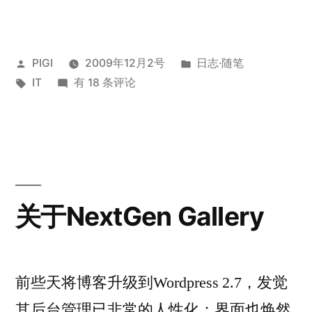
了
Windows7
发
发
PIGI
2009年12月2号
日志·随笔
旗
布
标
装
布
IT
有 18 条评论
舰
者：
签：
了
于
版”
Windows7
旗
舰
版
关于NextGen Gallery
前些天将博客升级到Wordpress 2.7，发觉
其后台管理已非常的人性化；界面也焕然