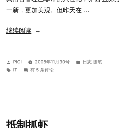
一新，更加美观。但昨天在 …
“关
继续阅读
于
NextGen
发
发
PIGI
2008年11月30号
日志·随笔
Gallery”
布
标
关
布
IT
有 5 条评论
者：
签：
于
于
NextGen
Gallery
抵制抓虾