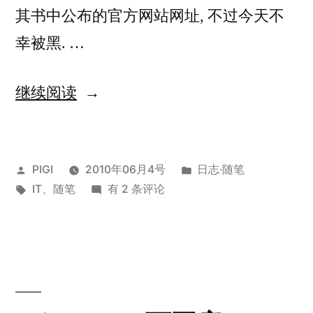
其书中公布的官方网站网址, 不过今天不
幸被黑. …
“安
继续阅读
妮
宝
发
发
PIGI
2010年06月4号
日志·随笔
贝
布
标
安
布
IT
、
随笔
有 2 条评论
主
者：
签：
妮
于
页
宝
贝
被
主
黑”
页
被