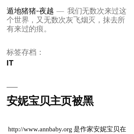
跳
遁地猪猪-夜越
我们无数次来过这
至
个世界，又无数次灰飞烟灭，抹去所
内
有来过的痕。
容
标签存档：
IT
安妮宝贝主页被黑
http://www.annbaby.org 是作家安妮宝贝在