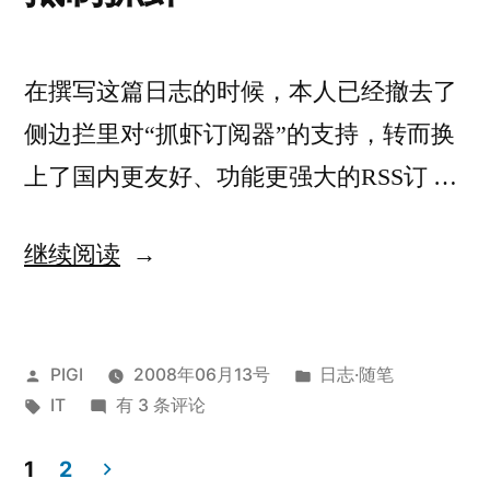
在撰写这篇日志的时候，本人已经撤去了
侧边拦里对“抓虾订阅器”的支持，转而换
上了国内更友好、功能更强大的RSS订 …
“抵
继续阅读
制
抓
发
发
PIGI
2008年06月13号
日志·随笔
虾”
布
标
抵
布
IT
有 3 条评论
者：
签：
制
于
抓
1
2