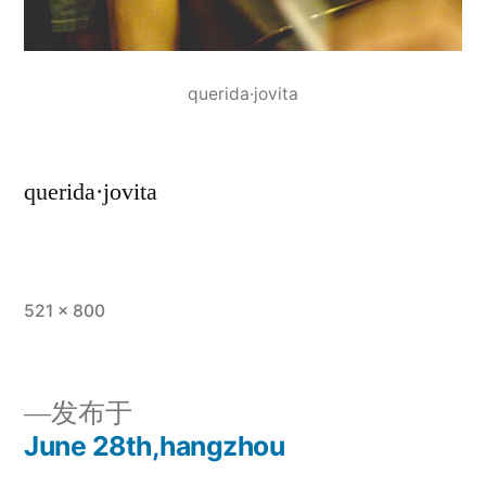
querida·jovita
querida·jovita
全
521 × 800
尺
寸
发布于
June 28th,hangzhou
文