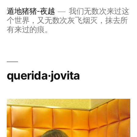
跳
遁地猪猪-夜越
我们无数次来过这
至
个世界，又无数次灰飞烟灭，抹去所
内
有来过的痕。
容
querida·jovita